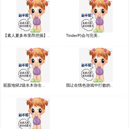
【素人夏多布里昂挖掘】..
Tinder约会与完美..
屁股地狱2级水木弥生 ..
我让在情色游戏中打败的..